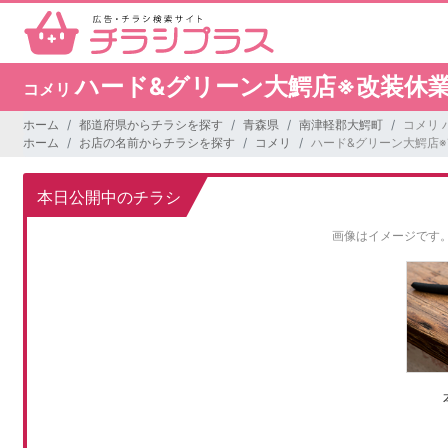
ハード&グリーン大鰐店※改装休業期間
コメリ
ホーム
都道府県からチラシを探す
青森県
南津軽郡大鰐町
コメリ 
ホーム
お店の名前からチラシを探す
コメリ
ハード&グリーン大鰐店※改
本日公開中のチラシ
画像はイメージです