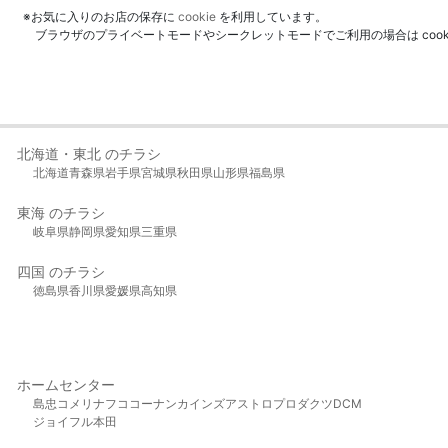
※お気に入りのお店の保存に
cookie
を利用しています。
ブラウザのプライベートモードやシークレットモードでご利用の場合は coo
北海道・東北 のチラシ
北海道
青森県
岩手県
宮城県
秋田県
山形県
福島県
東海 のチラシ
岐阜県
静岡県
愛知県
三重県
四国 のチラシ
徳島県
香川県
愛媛県
高知県
ホームセンター
島忠
コメリ
ナフコ
コーナン
カインズ
アストロプロダクツ
DCM
ジョイフル本田