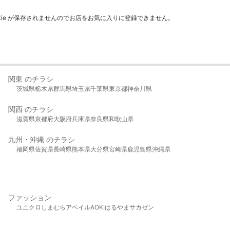
kie が保存されませんのでお店をお気に入りに登録できません。
関東 のチラシ
茨城県
栃木県
群馬県
埼玉県
千葉県
東京都
神奈川県
関西 のチラシ
滋賀県
京都府
大阪府
兵庫県
奈良県
和歌山県
九州・沖縄 のチラシ
福岡県
佐賀県
長崎県
熊本県
大分県
宮崎県
鹿児島県
沖縄県
ファッション
ユニクロ
しまむら
アベイル
AOKI
はるやま
サカゼン