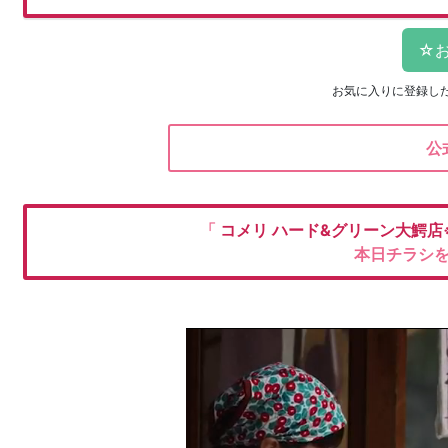
お気に入りに登録し
公
「
コメリ
ハード&グリーン大鰐店※改
本日チラシ