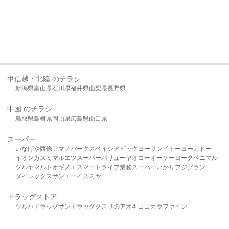
甲信越・北陸 のチラシ
新潟県
富山県
石川県
福井県
山梨県
長野県
中国 のチラシ
鳥取県
島根県
岡山県
広島県
山口県
スーパー
いなげや
西條
アマノパークス
ベイシア
ビッグヨーサン
イトーヨーカドー
イオン
カスミ
マルエツ
スーパーバリュー
ヤオコー
オーケー
ヨークベニマル
ツルヤ
マルト
オギノ
エスマート
ライフ
業務スーパー
いかり
フジグラン
ダイレックス
サンエー
イズミヤ
ドラッグストア
ツルハドラッグ
サンドラッグ
クスリのアオキ
ココカラファイン