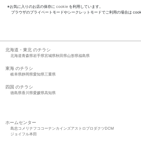
※お気に入りのお店の保存に
cookie
を利用しています。
ブラウザのプライベートモードやシークレットモードでご利用の場合は coo
北海道・東北 のチラシ
北海道
青森県
岩手県
宮城県
秋田県
山形県
福島県
東海 のチラシ
岐阜県
静岡県
愛知県
三重県
四国 のチラシ
徳島県
香川県
愛媛県
高知県
ホームセンター
島忠
コメリ
ナフコ
コーナン
カインズ
アストロプロダクツ
DCM
ジョイフル本田