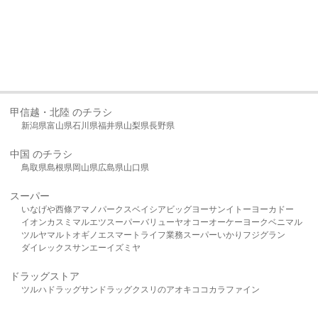
甲信越・北陸 のチラシ
新潟県
富山県
石川県
福井県
山梨県
長野県
中国 のチラシ
鳥取県
島根県
岡山県
広島県
山口県
スーパー
いなげや
西條
アマノパークス
ベイシア
ビッグヨーサン
イトーヨーカドー
イオン
カスミ
マルエツ
スーパーバリュー
ヤオコー
オーケー
ヨークベニマル
ツルヤ
マルト
オギノ
エスマート
ライフ
業務スーパー
いかり
フジグラン
ダイレックス
サンエー
イズミヤ
ドラッグストア
ツルハドラッグ
サンドラッグ
クスリのアオキ
ココカラファイン