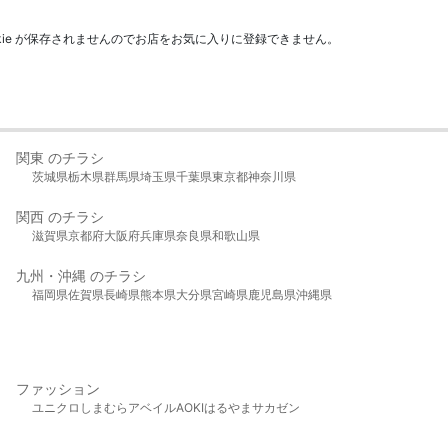
kie が保存されませんのでお店をお気に入りに登録できません。
関東 のチラシ
茨城県
栃木県
群馬県
埼玉県
千葉県
東京都
神奈川県
関西 のチラシ
滋賀県
京都府
大阪府
兵庫県
奈良県
和歌山県
九州・沖縄 のチラシ
福岡県
佐賀県
長崎県
熊本県
大分県
宮崎県
鹿児島県
沖縄県
ファッション
ユニクロ
しまむら
アベイル
AOKI
はるやま
サカゼン