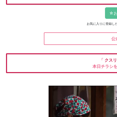
お気に入りに登録し
公
「
クスリ
本日チラシ