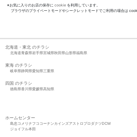
※お気に入りのお店の保存に
cookie
を利用しています。
ブラウザのプライベートモードやシークレットモードでご利用の場合は coo
北海道・東北 のチラシ
北海道
青森県
岩手県
宮城県
秋田県
山形県
福島県
東海 のチラシ
岐阜県
静岡県
愛知県
三重県
四国 のチラシ
徳島県
香川県
愛媛県
高知県
ホームセンター
島忠
コメリ
ナフコ
コーナン
カインズ
アストロプロダクツ
DCM
ジョイフル本田