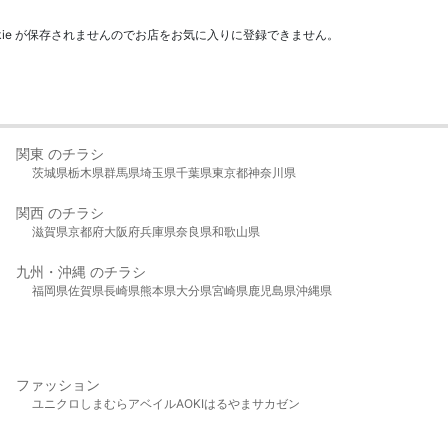
kie が保存されませんのでお店をお気に入りに登録できません。
関東 のチラシ
茨城県
栃木県
群馬県
埼玉県
千葉県
東京都
神奈川県
関西 のチラシ
滋賀県
京都府
大阪府
兵庫県
奈良県
和歌山県
九州・沖縄 のチラシ
福岡県
佐賀県
長崎県
熊本県
大分県
宮崎県
鹿児島県
沖縄県
ファッション
ユニクロ
しまむら
アベイル
AOKI
はるやま
サカゼン