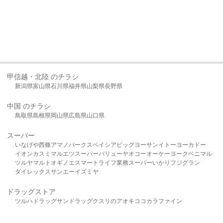
甲信越・北陸 のチラシ
新潟県
富山県
石川県
福井県
山梨県
長野県
中国 のチラシ
鳥取県
島根県
岡山県
広島県
山口県
スーパー
いなげや
西條
アマノパークス
ベイシア
ビッグヨーサン
イトーヨーカドー
イオン
カスミ
マルエツ
スーパーバリュー
ヤオコー
オーケー
ヨークベニマル
ツルヤ
マルト
オギノ
エスマート
ライフ
業務スーパー
いかり
フジグラン
ダイレックス
サンエー
イズミヤ
ドラッグストア
ツルハドラッグ
サンドラッグ
クスリのアオキ
ココカラファイン