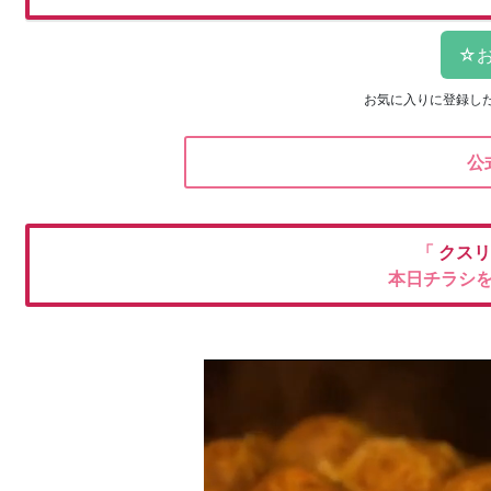
お気に入りに登録し
公
「
クスリ
本日チラシ