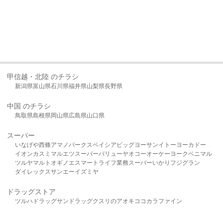
甲信越・北陸 のチラシ
新潟県
富山県
石川県
福井県
山梨県
長野県
中国 のチラシ
鳥取県
島根県
岡山県
広島県
山口県
スーパー
いなげや
西條
アマノパークス
ベイシア
ビッグヨーサン
イトーヨーカドー
イオン
カスミ
マルエツ
スーパーバリュー
ヤオコー
オーケー
ヨークベニマル
ツルヤ
マルト
オギノ
エスマート
ライフ
業務スーパー
いかり
フジグラン
ダイレックス
サンエー
イズミヤ
ドラッグストア
ツルハドラッグ
サンドラッグ
クスリのアオキ
ココカラファイン