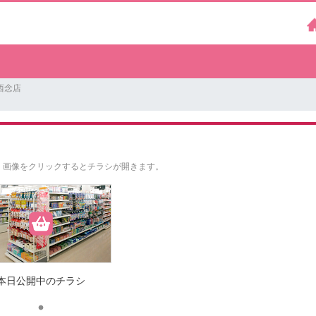
西念店
。
画像をクリックするとチラシが開きます。
本日公開中のチラシ