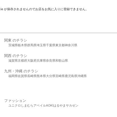
kie が保存されませんのでお店をお気に入りに登録できません。
関東 のチラシ
茨城県
栃木県
群馬県
埼玉県
千葉県
東京都
神奈川県
関西 のチラシ
滋賀県
京都府
大阪府
兵庫県
奈良県
和歌山県
九州・沖縄 のチラシ
福岡県
佐賀県
長崎県
熊本県
大分県
宮崎県
鹿児島県
沖縄県
ファッション
ユニクロ
しまむら
アベイル
AOKI
はるやま
サカゼン