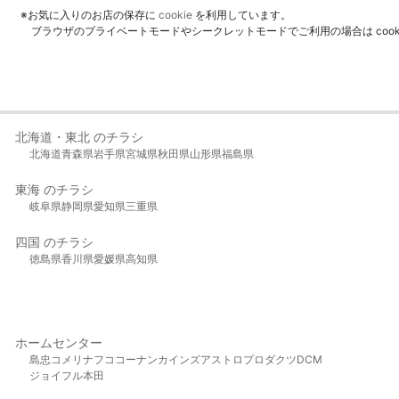
※お気に入りのお店の保存に
cookie
を利用しています。
ブラウザのプライベートモードやシークレットモードでご利用の場合は coo
北海道・東北 のチラシ
北海道
青森県
岩手県
宮城県
秋田県
山形県
福島県
東海 のチラシ
岐阜県
静岡県
愛知県
三重県
四国 のチラシ
徳島県
香川県
愛媛県
高知県
ホームセンター
島忠
コメリ
ナフコ
コーナン
カインズ
アストロプロダクツ
DCM
ジョイフル本田