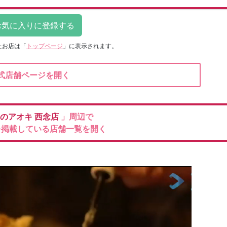
たお店は
「
トップページ
」に表示されます。
式店舗ページを開く
のアオキ
西念店
」周辺で
を掲載している店舗一覧を開く