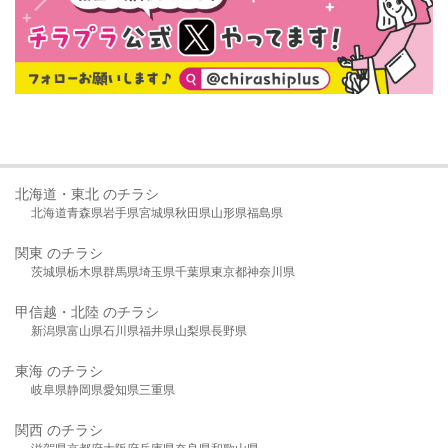
北海道・東北 のチラシ
北海道
青森県
岩手県
宮城県
秋田県
山形県
福島県
関東 のチラシ
茨城県
栃木県
群馬県
埼玉県
千葉県
東京都
神奈川県
甲信越・北陸 のチラシ
新潟県
富山県
石川県
福井県
山梨県
長野県
東海 のチラシ
岐阜県
静岡県
愛知県
三重県
関西 のチラシ