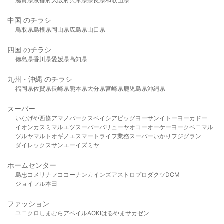
滋賀県
京都府
大阪府
兵庫県
奈良県
和歌山県
中国 のチラシ
鳥取県
島根県
岡山県
広島県
山口県
四国 のチラシ
徳島県
香川県
愛媛県
高知県
九州・沖縄 のチラシ
福岡県
佐賀県
長崎県
熊本県
大分県
宮崎県
鹿児島県
沖縄県
スーパー
いなげや
西條
アマノパークス
ベイシア
ビッグヨーサン
イトーヨーカドー
イオン
カスミ
マルエツ
スーパーバリュー
ヤオコー
オーケー
ヨークベニマル
ツルヤ
マルト
オギノ
エスマート
ライフ
業務スーパー
いかり
フジグラン
ダイレックス
サンエー
イズミヤ
ホームセンター
島忠
コメリ
ナフコ
コーナン
カインズ
アストロプロダクツ
DCM
ジョイフル本田
ファッション
ユニクロ
しまむら
アベイル
AOKI
はるやま
サカゼン