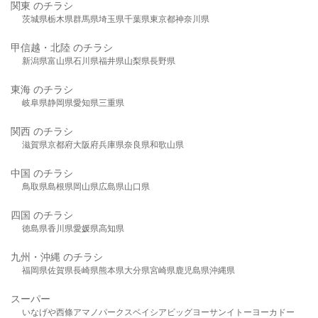
関東 のチラシ
茨城県
栃木県
群馬県
埼玉県
千葉県
東京都
神奈川県
甲信越・北陸 のチラシ
新潟県
富山県
石川県
福井県
山梨県
長野県
東海 のチラシ
岐阜県
静岡県
愛知県
三重県
関西 のチラシ
滋賀県
京都府
大阪府
兵庫県
奈良県
和歌山県
中国 のチラシ
鳥取県
島根県
岡山県
広島県
山口県
四国 のチラシ
徳島県
香川県
愛媛県
高知県
九州・沖縄 のチラシ
福岡県
佐賀県
長崎県
熊本県
大分県
宮崎県
鹿児島県
沖縄県
スーパー
いなげや
西條
アマノパークス
ベイシア
ビッグヨーサン
イトーヨーカドー