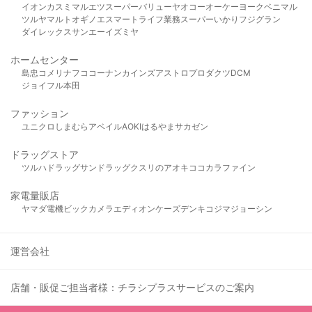
イオン
カスミ
マルエツ
スーパーバリュー
ヤオコー
オーケー
ヨークベニマル
ツルヤ
マルト
オギノ
エスマート
ライフ
業務スーパー
いかり
フジグラン
ダイレックス
サンエー
イズミヤ
ホームセンター
島忠
コメリ
ナフコ
コーナン
カインズ
アストロプロダクツ
DCM
ジョイフル本田
ファッション
ユニクロ
しまむら
アベイル
AOKI
はるやま
サカゼン
ドラッグストア
ツルハドラッグ
サンドラッグ
クスリのアオキ
ココカラファイン
家電量販店
ヤマダ電機
ビックカメラ
エディオン
ケーズデンキ
コジマ
ジョーシン
運営会社
店舗・販促ご担当者様：チラシプラスサービスのご案内