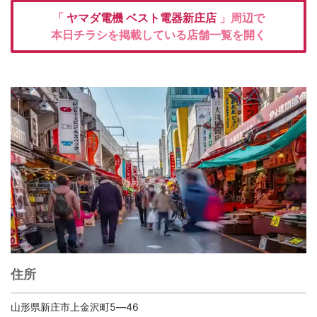
「
ヤマダ電機
ベスト電器新庄店
」周辺で
本日チラシを掲載している店舗一覧を開く
住所
山形県新庄市上金沢町5―46