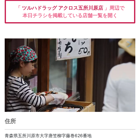
「
ツルハドラッグ
アクロス五所川原店
」周辺で
本日チラシを掲載している店舗一覧を開く
住所
青森県五所川原市大字唐笠柳字藤巻626番地