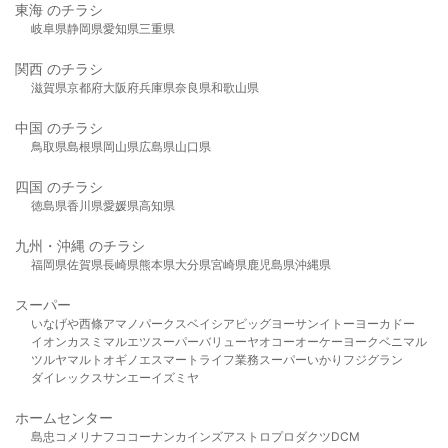
東海 のチラシ
岐阜県
静岡県
愛知県
三重県
関西 のチラシ
滋賀県
京都府
大阪府
兵庫県
奈良県
和歌山県
中国 のチラシ
鳥取県
島根県
岡山県
広島県
山口県
四国 のチラシ
徳島県
香川県
愛媛県
高知県
九州・沖縄 のチラシ
福岡県
佐賀県
長崎県
熊本県
大分県
宮崎県
鹿児島県
沖縄県
スーパー
いなげや
西條
アマノパークス
ベイシア
ビッグヨーサン
イトーヨーカドー
イオン
カスミ
マルエツ
スーパーバリュー
ヤオコー
オーケー
ヨークベニマル
ツルヤ
マルト
オギノ
エスマート
ライフ
業務スーパー
いかり
フジグラン
ダイレックス
サンエー
イズミヤ
ホームセンター
島忠
コメリ
ナフコ
コーナン
カインズ
アストロプロダクツ
DCM