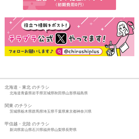
北海道・東北 のチラシ
北海道
青森県
岩手県
宮城県
秋田県
山形県
福島県
関東 のチラシ
茨城県
栃木県
群馬県
埼玉県
千葉県
東京都
神奈川県
甲信越・北陸 のチラシ
新潟県
富山県
石川県
福井県
山梨県
長野県