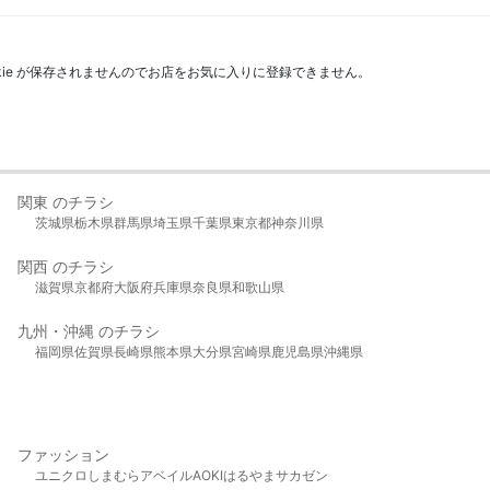
kie が保存されませんのでお店をお気に入りに登録できません。
関東 のチラシ
茨城県
栃木県
群馬県
埼玉県
千葉県
東京都
神奈川県
関西 のチラシ
滋賀県
京都府
大阪府
兵庫県
奈良県
和歌山県
九州・沖縄 のチラシ
福岡県
佐賀県
長崎県
熊本県
大分県
宮崎県
鹿児島県
沖縄県
ファッション
ユニクロ
しまむら
アベイル
AOKI
はるやま
サカゼン