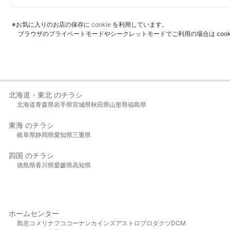
※お気に入りのお店の保存に
cookie
を利用しています。
ブラウザのプライベートモードやシークレットモードでご利用の場合は coo
北海道・東北 のチラシ
北海道
青森県
岩手県
宮城県
秋田県
山形県
福島県
東海 のチラシ
岐阜県
静岡県
愛知県
三重県
四国 のチラシ
徳島県
香川県
愛媛県
高知県
ホームセンター
島忠
コメリ
ナフコ
コーナン
カインズ
アストロプロダクツ
DCM