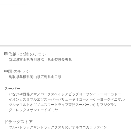
甲信越・北陸 のチラシ
新潟県
富山県
石川県
福井県
山梨県
長野県
中国 のチラシ
鳥取県
島根県
岡山県
広島県
山口県
スーパー
いなげや
西條
アマノパークス
ベイシア
ビッグヨーサン
イトーヨーカドー
イオン
カスミ
マルエツ
スーパーバリュー
ヤオコー
オーケー
ヨークベニマル
ツルヤ
マルト
オギノ
エスマート
ライフ
業務スーパー
いかり
フジグラン
ダイレックス
サンエー
イズミヤ
ドラッグストア
ツルハドラッグ
サンドラッグ
クスリのアオキ
ココカラファイン