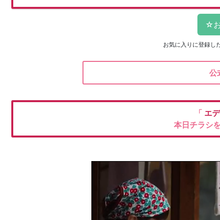
お気に入りに登録し
公
「
エデ
本日チラシ