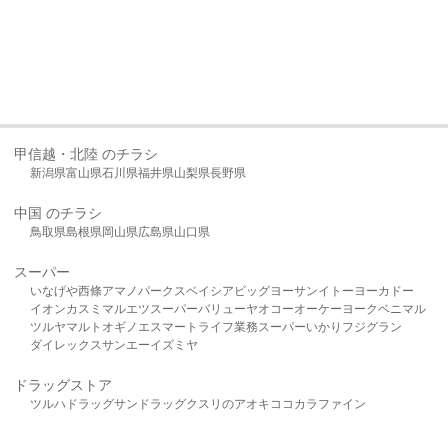
甲信越・北陸 のチラシ
新潟県
富山県
石川県
福井県
山梨県
長野県
中国 のチラシ
鳥取県
島根県
岡山県
広島県
山口県
スーパー
いなげや
西條
アマノパークス
ベイシア
ビッグヨーサン
イトーヨーカドー
イオン
カスミ
マルエツ
スーパーバリュー
ヤオコー
オーケー
ヨークベニマル
ツルヤ
マルト
オギノ
エスマート
ライフ
業務スーパー
いかり
フジグラン
ダイレックス
サンエー
イズミヤ
ドラッグストア
ツルハドラッグ
サンドラッグ
クスリのアオキ
ココカラファイン