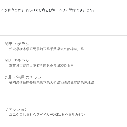
kie が保存されませんのでお店をお気に入りに登録できません。
関東 のチラシ
茨城県
栃木県
群馬県
埼玉県
千葉県
東京都
神奈川県
関西 のチラシ
滋賀県
京都府
大阪府
兵庫県
奈良県
和歌山県
九州・沖縄 のチラシ
福岡県
佐賀県
長崎県
熊本県
大分県
宮崎県
鹿児島県
沖縄県
ファッション
ユニクロ
しまむら
アベイル
AOKI
はるやま
サカゼン