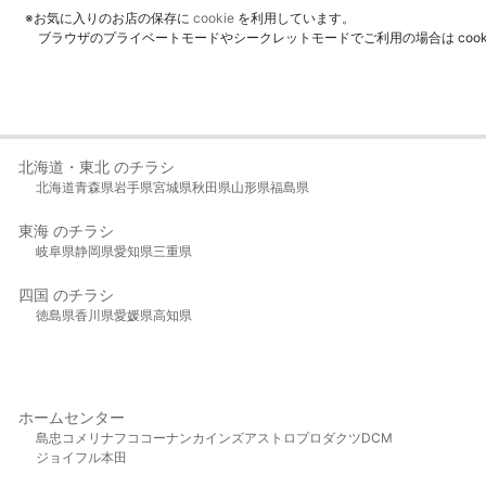
※お気に入りのお店の保存に
cookie
を利用しています。
ブラウザのプライベートモードやシークレットモードでご利用の場合は coo
北海道・東北 のチラシ
北海道
青森県
岩手県
宮城県
秋田県
山形県
福島県
東海 のチラシ
岐阜県
静岡県
愛知県
三重県
四国 のチラシ
徳島県
香川県
愛媛県
高知県
ホームセンター
島忠
コメリ
ナフコ
コーナン
カインズ
アストロプロダクツ
DCM
ジョイフル本田