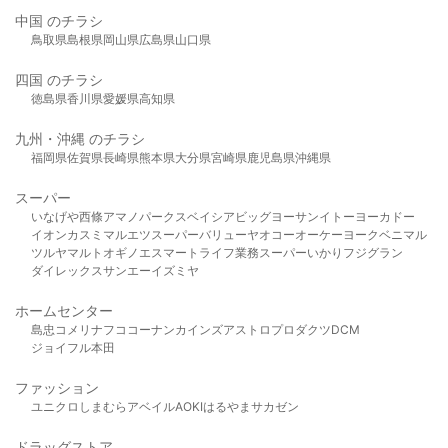
中国 のチラシ
鳥取県
島根県
岡山県
広島県
山口県
四国 のチラシ
徳島県
香川県
愛媛県
高知県
九州・沖縄 のチラシ
福岡県
佐賀県
長崎県
熊本県
大分県
宮崎県
鹿児島県
沖縄県
スーパー
いなげや
西條
アマノパークス
ベイシア
ビッグヨーサン
イトーヨーカドー
イオン
カスミ
マルエツ
スーパーバリュー
ヤオコー
オーケー
ヨークベニマル
ツルヤ
マルト
オギノ
エスマート
ライフ
業務スーパー
いかり
フジグラン
ダイレックス
サンエー
イズミヤ
ホームセンター
島忠
コメリ
ナフコ
コーナン
カインズ
アストロプロダクツ
DCM
ジョイフル本田
ファッション
ユニクロ
しまむら
アベイル
AOKI
はるやま
サカゼン
ドラッグストア