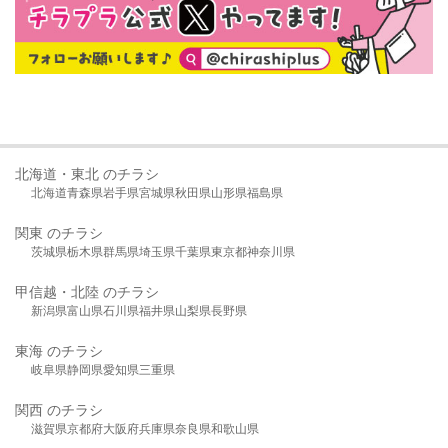
北海道・東北 のチラシ
北海道
青森県
岩手県
宮城県
秋田県
山形県
福島県
関東 のチラシ
茨城県
栃木県
群馬県
埼玉県
千葉県
東京都
神奈川県
甲信越・北陸 のチラシ
新潟県
富山県
石川県
福井県
山梨県
長野県
東海 のチラシ
岐阜県
静岡県
愛知県
三重県
関西 のチラシ
滋賀県
京都府
大阪府
兵庫県
奈良県
和歌山県