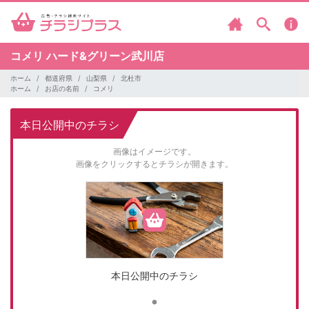
コメリ
ハード&グリーン武川店
ホーム
都道府県
山梨県
北杜市
ホーム
お店の名前
コメリ
本日公開中のチラシ
画像はイメージです。
画像をクリックするとチラシが開きます。
本日公開中のチラシ