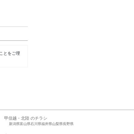
ことをご理
甲信越・北陸 のチラシ
新潟県
富山県
石川県
福井県
山梨県
長野県