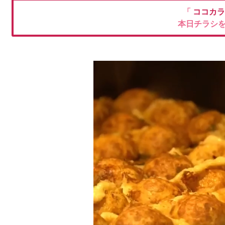
「
ココカラ
本日チラシ