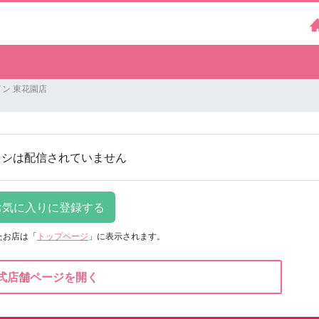
ン 東花園店
ラシは配信されていません
たお店は
「
トップページ
」に表示されます。
式店舗ページを開く