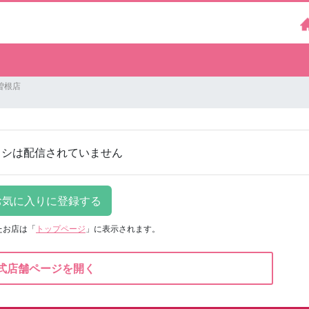
曽根店
ラシは配信されていません
たお店は
「
トップページ
」に表示されます。
式店舗ページを開く