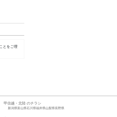
ことをご理
甲信越・北陸 のチラシ
新潟県
富山県
石川県
福井県
山梨県
長野県