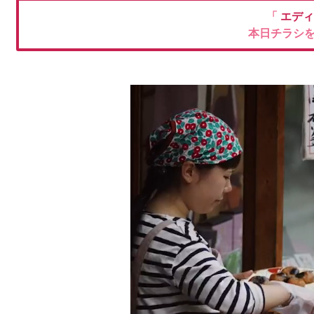
「
エデ
本日チラシ