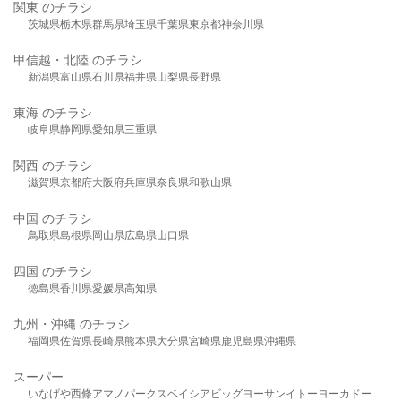
関東 のチラシ
茨城県
栃木県
群馬県
埼玉県
千葉県
東京都
神奈川県
甲信越・北陸 のチラシ
新潟県
富山県
石川県
福井県
山梨県
長野県
東海 のチラシ
岐阜県
静岡県
愛知県
三重県
関西 のチラシ
滋賀県
京都府
大阪府
兵庫県
奈良県
和歌山県
中国 のチラシ
鳥取県
島根県
岡山県
広島県
山口県
四国 のチラシ
徳島県
香川県
愛媛県
高知県
九州・沖縄 のチラシ
福岡県
佐賀県
長崎県
熊本県
大分県
宮崎県
鹿児島県
沖縄県
スーパー
いなげや
西條
アマノパークス
ベイシア
ビッグヨーサン
イトーヨーカドー