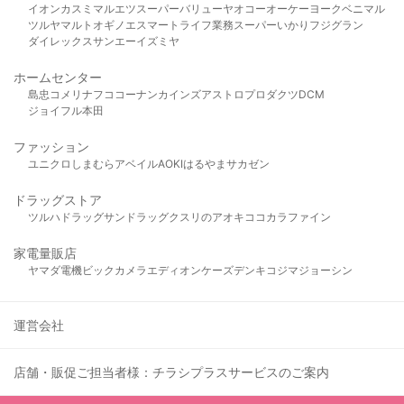
イオン
カスミ
マルエツ
スーパーバリュー
ヤオコー
オーケー
ヨークベニマル
ツルヤ
マルト
オギノ
エスマート
ライフ
業務スーパー
いかり
フジグラン
ダイレックス
サンエー
イズミヤ
ホームセンター
島忠
コメリ
ナフコ
コーナン
カインズ
アストロプロダクツ
DCM
ジョイフル本田
ファッション
ユニクロ
しまむら
アベイル
AOKI
はるやま
サカゼン
ドラッグストア
ツルハドラッグ
サンドラッグ
クスリのアオキ
ココカラファイン
家電量販店
ヤマダ電機
ビックカメラ
エディオン
ケーズデンキ
コジマ
ジョーシン
運営会社
店舗・販促ご担当者様：チラシプラスサービスのご案内