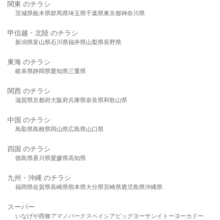
関東 のチラシ
茨城県
栃木県
群馬県
埼玉県
千葉県
東京都
神奈川県
甲信越・北陸 のチラシ
新潟県
富山県
石川県
福井県
山梨県
長野県
東海 のチラシ
岐阜県
静岡県
愛知県
三重県
関西 のチラシ
滋賀県
京都府
大阪府
兵庫県
奈良県
和歌山県
中国 のチラシ
鳥取県
島根県
岡山県
広島県
山口県
四国 のチラシ
徳島県
香川県
愛媛県
高知県
九州・沖縄 のチラシ
福岡県
佐賀県
長崎県
熊本県
大分県
宮崎県
鹿児島県
沖縄県
スーパー
いなげや
西條
アマノパークス
ベイシア
ビッグヨーサン
イトーヨーカドー