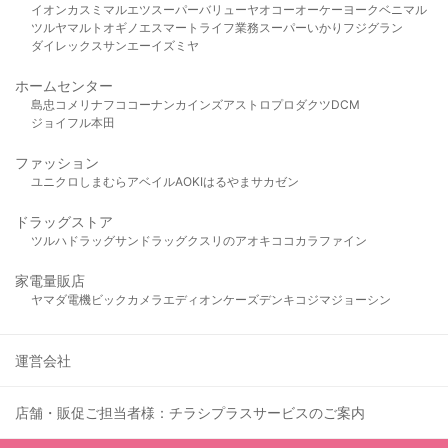
イオン
カスミ
マルエツ
スーパーバリュー
ヤオコー
オーケー
ヨークベニマル
ツルヤ
マルト
オギノ
エスマート
ライフ
業務スーパー
いかり
フジグラン
ダイレックス
サンエー
イズミヤ
ホームセンター
島忠
コメリ
ナフコ
コーナン
カインズ
アストロプロダクツ
DCM
ジョイフル本田
ファッション
ユニクロ
しまむら
アベイル
AOKI
はるやま
サカゼン
ドラッグストア
ツルハドラッグ
サンドラッグ
クスリのアオキ
ココカラファイン
家電量販店
ヤマダ電機
ビックカメラ
エディオン
ケーズデンキ
コジマ
ジョーシン
運営会社
店舗・販促ご担当者様：チラシプラスサービスのご案内