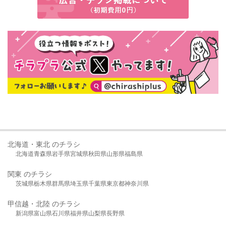
北海道・東北 のチラシ
北海道
青森県
岩手県
宮城県
秋田県
山形県
福島県
関東 のチラシ
茨城県
栃木県
群馬県
埼玉県
千葉県
東京都
神奈川県
甲信越・北陸 のチラシ
新潟県
富山県
石川県
福井県
山梨県
長野県