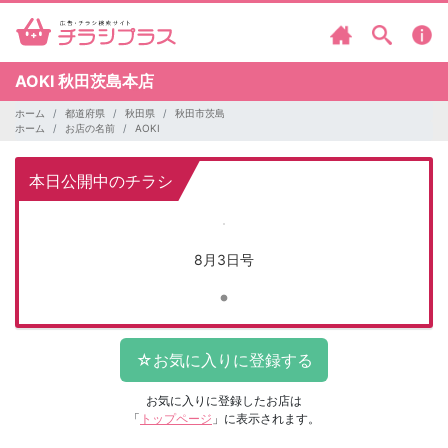
AOKI
秋田茨島本店
ホーム
都道府県
秋田県
秋田市茨島
ホーム
お店の名前
AOKI
本日公開中のチラシ
8月3日号
お気に入りに登録したお店は
「
トップページ
」に表示されます。