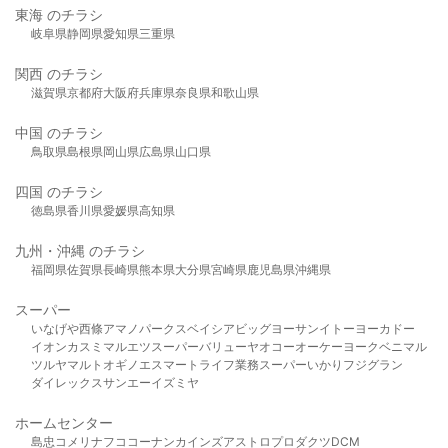
東海 のチラシ
岐阜県
静岡県
愛知県
三重県
関西 のチラシ
滋賀県
京都府
大阪府
兵庫県
奈良県
和歌山県
中国 のチラシ
鳥取県
島根県
岡山県
広島県
山口県
四国 のチラシ
徳島県
香川県
愛媛県
高知県
九州・沖縄 のチラシ
福岡県
佐賀県
長崎県
熊本県
大分県
宮崎県
鹿児島県
沖縄県
スーパー
いなげや
西條
アマノパークス
ベイシア
ビッグヨーサン
イトーヨーカドー
イオン
カスミ
マルエツ
スーパーバリュー
ヤオコー
オーケー
ヨークベニマル
ツルヤ
マルト
オギノ
エスマート
ライフ
業務スーパー
いかり
フジグラン
ダイレックス
サンエー
イズミヤ
ホームセンター
島忠
コメリ
ナフコ
コーナン
カインズ
アストロプロダクツ
DCM