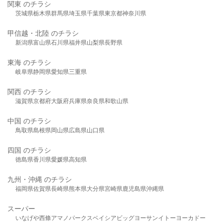
関東 のチラシ
茨城県
栃木県
群馬県
埼玉県
千葉県
東京都
神奈川県
甲信越・北陸 のチラシ
新潟県
富山県
石川県
福井県
山梨県
長野県
東海 のチラシ
岐阜県
静岡県
愛知県
三重県
関西 のチラシ
滋賀県
京都府
大阪府
兵庫県
奈良県
和歌山県
中国 のチラシ
鳥取県
島根県
岡山県
広島県
山口県
四国 のチラシ
徳島県
香川県
愛媛県
高知県
九州・沖縄 のチラシ
福岡県
佐賀県
長崎県
熊本県
大分県
宮崎県
鹿児島県
沖縄県
スーパー
いなげや
西條
アマノパークス
ベイシア
ビッグヨーサン
イトーヨーカドー