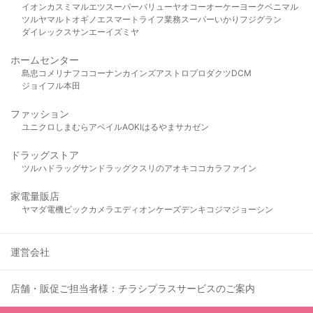
イオン
カスミ
マルエツ
スーパーバリュー
ヤオコー
オーケー
ヨークベニマル
ツルヤ
マルト
オギノ
エスマート
ライフ
業務スーパー
いかり
フジグラン
ダイレックス
サンエー
イズミヤ
ホームセンター
島忠
コメリ
ナフコ
コーナン
カインズ
アストロプロダクツ
DCM
ジョイフル本田
ファッション
ユニクロ
しまむら
アベイル
AOKI
はるやま
サカゼン
ドラッグストア
ツルハドラッグ
サンドラッグ
クスリのアオキ
ココカラファイン
家電量販店
ヤマダ電機
ビックカメラ
エディオン
ケーズデンキ
コジマ
ジョーシン
運営会社
店舗・販促ご担当者様：チラシプラスサービスのご案内