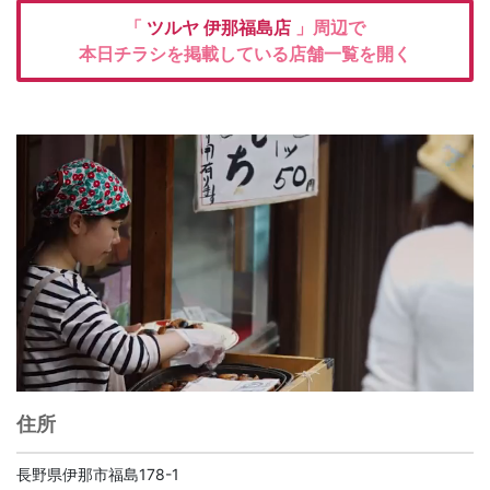
「
ツルヤ
伊那福島店
」周辺で
本日チラシを掲載している店舗一覧を開く
住所
長野県伊那市福島178-1