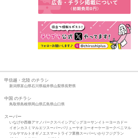
甲信越・北陸 のチラシ
新潟県
富山県
石川県
福井県
山梨県
長野県
中国 のチラシ
鳥取県
島根県
岡山県
広島県
山口県
スーパー
いなげや
西條
アマノパークス
ベイシア
ビッグヨーサン
イトーヨーカドー
イオン
カスミ
マルエツ
スーパーバリュー
ヤオコー
オーケー
ヨークベニマル
ツルヤ
マルト
オギノ
エスマート
ライフ
業務スーパー
いかり
フジグラン