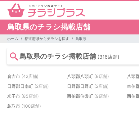
鳥取県のチラシ掲載店舗
ホーム
都道府県からチラシを探す
鳥取県
鳥取県のチラシ掲載店舗
(316店舗)
倉吉市
(42店舗)
八頭郡八頭町
(8店舗)
八頭
日野郡日南町
(2店舗)
日野郡日野町
(2店舗)
東伯
米子市
(85店舗)
西伯郡伯耆町
(9店舗)
西伯
鳥取市
(100店舗)