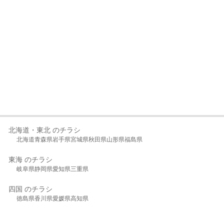
北海道・東北 のチラシ
北海道
青森県
岩手県
宮城県
秋田県
山形県
福島県
東海 のチラシ
岐阜県
静岡県
愛知県
三重県
四国 のチラシ
徳島県
香川県
愛媛県
高知県