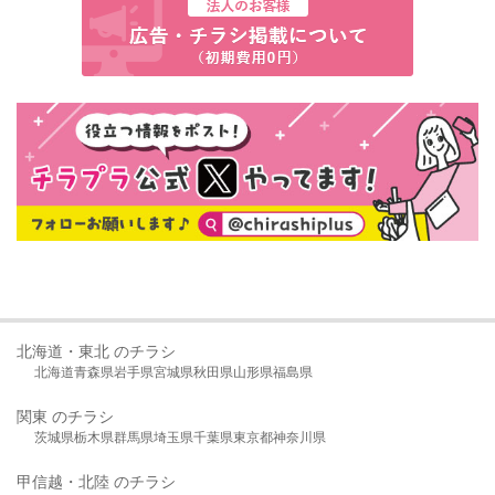
北海道・東北 のチラシ
北海道
青森県
岩手県
宮城県
秋田県
山形県
福島県
関東 のチラシ
茨城県
栃木県
群馬県
埼玉県
千葉県
東京都
神奈川県
甲信越・北陸 のチラシ