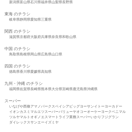
新潟県
富山県
石川県
福井県
山梨県
長野県
東海 のチラシ
岐阜県
静岡県
愛知県
三重県
関西 のチラシ
滋賀県
京都府
大阪府
兵庫県
奈良県
和歌山県
中国 のチラシ
鳥取県
島根県
岡山県
広島県
山口県
四国 のチラシ
徳島県
香川県
愛媛県
高知県
九州・沖縄 のチラシ
福岡県
佐賀県
長崎県
熊本県
大分県
宮崎県
鹿児島県
沖縄県
スーパー
いなげや
西條
アマノパークス
ベイシア
ビッグヨーサン
イトーヨーカドー
イオン
カスミ
マルエツ
スーパーバリュー
ヤオコー
オーケー
ヨークベニマル
ツルヤ
マルト
オギノ
エスマート
ライフ
業務スーパー
いかり
フジグラン
ダイレックス
サンエー
イズミヤ