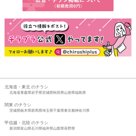
北海道・東北 のチラシ
北海道
青森県
岩手県
宮城県
秋田県
山形県
福島県
関東 のチラシ
茨城県
栃木県
群馬県
埼玉県
千葉県
東京都
神奈川県
甲信越・北陸 のチラシ
新潟県
富山県
石川県
福井県
山梨県
長野県