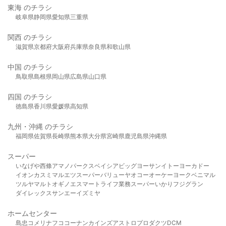
東海 のチラシ
岐阜県
静岡県
愛知県
三重県
関西 のチラシ
滋賀県
京都府
大阪府
兵庫県
奈良県
和歌山県
中国 のチラシ
鳥取県
島根県
岡山県
広島県
山口県
四国 のチラシ
徳島県
香川県
愛媛県
高知県
九州・沖縄 のチラシ
福岡県
佐賀県
長崎県
熊本県
大分県
宮崎県
鹿児島県
沖縄県
スーパー
いなげや
西條
アマノパークス
ベイシア
ビッグヨーサン
イトーヨーカドー
イオン
カスミ
マルエツ
スーパーバリュー
ヤオコー
オーケー
ヨークベニマル
ツルヤ
マルト
オギノ
エスマート
ライフ
業務スーパー
いかり
フジグラン
ダイレックス
サンエー
イズミヤ
ホームセンター
島忠
コメリ
ナフコ
コーナン
カインズ
アストロプロダクツ
DCM