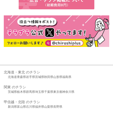
北海道・東北 のチラシ
北海道
青森県
岩手県
宮城県
秋田県
山形県
福島県
関東 のチラシ
茨城県
栃木県
群馬県
埼玉県
千葉県
東京都
神奈川県
甲信越・北陸 のチラシ
新潟県
富山県
石川県
福井県
山梨県
長野県