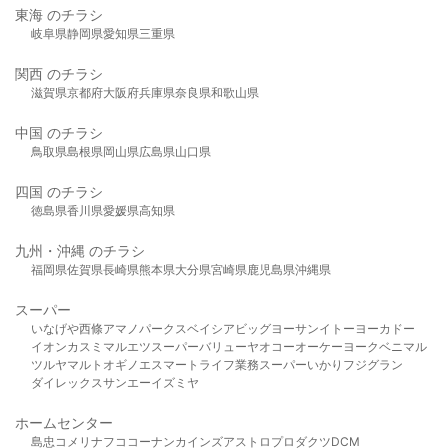
東海 のチラシ
岐阜県
静岡県
愛知県
三重県
関西 のチラシ
滋賀県
京都府
大阪府
兵庫県
奈良県
和歌山県
中国 のチラシ
鳥取県
島根県
岡山県
広島県
山口県
四国 のチラシ
徳島県
香川県
愛媛県
高知県
九州・沖縄 のチラシ
福岡県
佐賀県
長崎県
熊本県
大分県
宮崎県
鹿児島県
沖縄県
スーパー
いなげや
西條
アマノパークス
ベイシア
ビッグヨーサン
イトーヨーカドー
イオン
カスミ
マルエツ
スーパーバリュー
ヤオコー
オーケー
ヨークベニマル
ツルヤ
マルト
オギノ
エスマート
ライフ
業務スーパー
いかり
フジグラン
ダイレックス
サンエー
イズミヤ
ホームセンター
島忠
コメリ
ナフコ
コーナン
カインズ
アストロプロダクツ
DCM