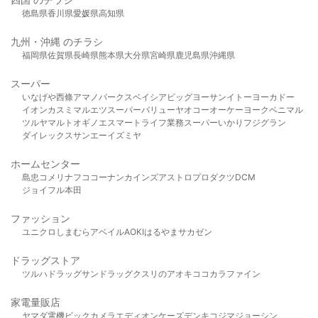
徳島県
香川県
愛媛県
高知県
九州・沖縄 のチラシ
福岡県
佐賀県
長崎県
熊本県
大分県
宮崎県
鹿児島県
沖縄県
スーパー
いなげや
西條
アマノパークス
ベイシア
ビッグヨーサン
イトーヨーカドー
イオン
カスミ
マルエツ
スーパーバリュー
ヤオコー
オーケー
ヨークベニマル
ツルヤ
マルト
オギノ
エスマート
ライフ
業務スーパー
いかり
フジグラン
ダイレックス
サンエー
イズミヤ
ホームセンター
島忠
コメリ
ナフコ
コーナン
カインズ
アストロプロダクツ
DCM
ジョイフル本田
ファッション
ユニクロ
しまむら
アベイル
AOKI
はるやま
サカゼン
ドラッグストア
ツルハドラッグ
サンドラッグ
クスリのアオキ
ココカラファイン
家電量販店
ヤマダ電機
ビックカメラ
エディオン
ケーズデンキ
コジマ
ジョーシン