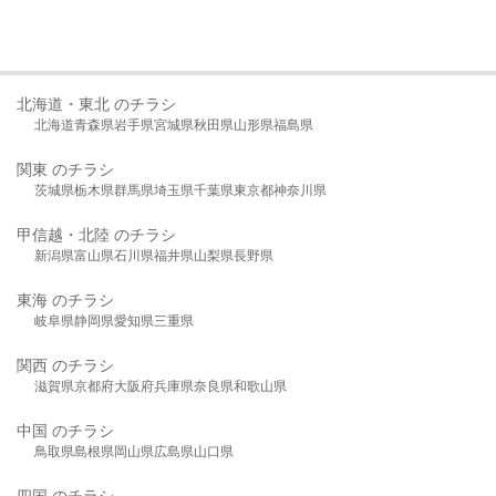
北海道・東北 のチラシ
北海道
青森県
岩手県
宮城県
秋田県
山形県
福島県
関東 のチラシ
茨城県
栃木県
群馬県
埼玉県
千葉県
東京都
神奈川県
甲信越・北陸 のチラシ
新潟県
富山県
石川県
福井県
山梨県
長野県
東海 のチラシ
岐阜県
静岡県
愛知県
三重県
関西 のチラシ
滋賀県
京都府
大阪府
兵庫県
奈良県
和歌山県
中国 のチラシ
鳥取県
島根県
岡山県
広島県
山口県
四国 のチラシ