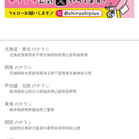
北海道・東北 のチラシ
北海道
青森県
岩手県
宮城県
秋田県
山形県
福島県
関東 のチラシ
茨城県
栃木県
群馬県
埼玉県
千葉県
東京都
神奈川県
甲信越・北陸 のチラシ
新潟県
富山県
石川県
福井県
山梨県
長野県
東海 のチラシ
岐阜県
静岡県
愛知県
三重県
関西 のチラシ
滋賀県
京都府
大阪府
兵庫県
奈良県
和歌山県