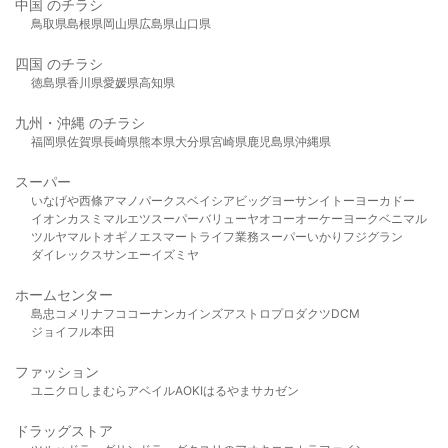
中国 のチラシ
鳥取県
島根県
岡山県
広島県
山口県
四国 のチラシ
徳島県
香川県
愛媛県
高知県
九州・沖縄 のチラシ
福岡県
佐賀県
長崎県
熊本県
大分県
宮崎県
鹿児島県
沖縄県
スーパー
いなげや
西條
アマノパークス
ベイシア
ビッグヨーサン
イトーヨーカドー
イオン
カスミ
マルエツ
スーパーバリュー
ヤオコー
オーケー
ヨークベニマル
ツルヤ
マルト
オギノ
エスマート
ライフ
業務スーパー
いかり
フジグラン
ダイレックス
サンエー
イズミヤ
ホームセンター
島忠
コメリ
ナフコ
コーナン
カインズ
アストロプロダクツ
DCM
ジョイフル本田
ファッション
ユニクロ
しまむら
アベイル
AOKI
はるやま
サカゼン
ドラッグストア