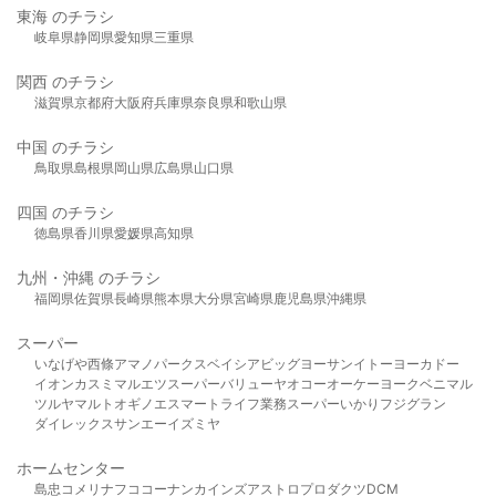
東海 のチラシ
岐阜県
静岡県
愛知県
三重県
関西 のチラシ
滋賀県
京都府
大阪府
兵庫県
奈良県
和歌山県
中国 のチラシ
鳥取県
島根県
岡山県
広島県
山口県
四国 のチラシ
徳島県
香川県
愛媛県
高知県
九州・沖縄 のチラシ
福岡県
佐賀県
長崎県
熊本県
大分県
宮崎県
鹿児島県
沖縄県
スーパー
いなげや
西條
アマノパークス
ベイシア
ビッグヨーサン
イトーヨーカドー
イオン
カスミ
マルエツ
スーパーバリュー
ヤオコー
オーケー
ヨークベニマル
ツルヤ
マルト
オギノ
エスマート
ライフ
業務スーパー
いかり
フジグラン
ダイレックス
サンエー
イズミヤ
ホームセンター
島忠
コメリ
ナフコ
コーナン
カインズ
アストロプロダクツ
DCM