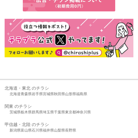
北海道・東北 のチラシ
北海道
青森県
岩手県
宮城県
秋田県
山形県
福島県
関東 のチラシ
茨城県
栃木県
群馬県
埼玉県
千葉県
東京都
神奈川県
甲信越・北陸 のチラシ
新潟県
富山県
石川県
福井県
山梨県
長野県