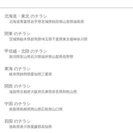
北海道・東北 のチラシ
北海道
青森県
岩手県
宮城県
秋田県
山形県
福島県
関東 のチラシ
茨城県
栃木県
群馬県
埼玉県
千葉県
東京都
神奈川県
甲信越・北陸 のチラシ
新潟県
富山県
石川県
福井県
山梨県
長野県
東海 のチラシ
岐阜県
静岡県
愛知県
三重県
関西 のチラシ
滋賀県
京都府
大阪府
兵庫県
奈良県
和歌山県
中国 のチラシ
鳥取県
島根県
岡山県
広島県
山口県
四国 のチラシ
徳島県
香川県
愛媛県
高知県