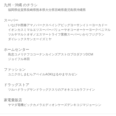
九州・沖縄 のチラシ
福岡県
佐賀県
長崎県
熊本県
大分県
宮崎県
鹿児島県
沖縄県
スーパー
いなげや
西條
アマノパークス
ベイシア
ビッグヨーサン
イトーヨーカドー
イオン
カスミ
マルエツ
スーパーバリュー
ヤオコー
オーケー
ヨークベニマル
ツルヤ
マルト
オギノ
エスマート
ライフ
業務スーパー
いかり
フジグラン
ダイレックス
サンエー
イズミヤ
ホームセンター
島忠
コメリ
ナフコ
コーナン
カインズ
アストロプロダクツ
DCM
ジョイフル本田
ファッション
ユニクロ
しまむら
アベイル
AOKI
はるやま
サカゼン
ドラッグストア
ツルハドラッグ
サンドラッグ
クスリのアオキ
ココカラファイン
家電量販店
ヤマダ電機
ビックカメラ
エディオン
ケーズデンキ
コジマ
ジョーシン