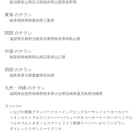
新潟県
富山県
石川県
福井県
山梨県
長野県
東海 のチラシ
岐阜県
静岡県
愛知県
三重県
関西 のチラシ
滋賀県
京都府
大阪府
兵庫県
奈良県
和歌山県
中国 のチラシ
鳥取県
島根県
岡山県
広島県
山口県
四国 のチラシ
徳島県
香川県
愛媛県
高知県
九州・沖縄 のチラシ
福岡県
佐賀県
長崎県
熊本県
大分県
宮崎県
鹿児島県
沖縄県
スーパー
いなげや
西條
アマノパークス
ベイシア
ビッグヨーサン
イトーヨーカドー
イオン
カスミ
マルエツ
スーパーバリュー
ヤオコー
オーケー
ヨークベニマル
ツルヤ
マルト
オギノ
エスマート
ライフ
業務スーパー
いかり
フジグラン
ダイレックス
サンエー
イズミヤ