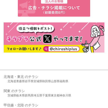
北海道・東北 のチラシ
北海道
青森県
岩手県
宮城県
秋田県
山形県
福島県
関東 のチラシ
茨城県
栃木県
群馬県
埼玉県
千葉県
東京都
神奈川県
甲信越・北陸 のチラシ