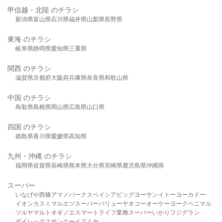
甲信越・北陸 のチラシ
新潟県
富山県
石川県
福井県
山梨県
長野県
東海 のチラシ
岐阜県
静岡県
愛知県
三重県
関西 のチラシ
滋賀県
京都府
大阪府
兵庫県
奈良県
和歌山県
中国 のチラシ
鳥取県
島根県
岡山県
広島県
山口県
四国 のチラシ
徳島県
香川県
愛媛県
高知県
九州・沖縄 のチラシ
福岡県
佐賀県
長崎県
熊本県
大分県
宮崎県
鹿児島県
沖縄県
スーパー
いなげや
西條
アマノパークス
ベイシア
ビッグヨーサン
イトーヨーカドー
イオン
カスミ
マルエツ
スーパーバリュー
ヤオコー
オーケー
ヨークベニマル
ツルヤ
マルト
オギノ
エスマート
ライフ
業務スーパー
いかり
フジグラン
ダイレックス
サンエー
イズミヤ