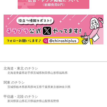
北海道・東北 のチラシ
北海道
青森県
岩手県
宮城県
秋田県
山形県
福島県
関東 のチラシ
茨城県
栃木県
群馬県
埼玉県
千葉県
東京都
神奈川県
甲信越・北陸 のチラシ
新潟県
富山県
石川県
福井県
山梨県
長野県