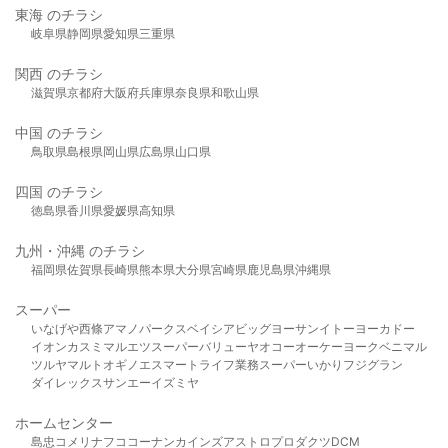
東海 のチラシ
岐阜県
静岡県
愛知県
三重県
関西 のチラシ
滋賀県
京都府
大阪府
兵庫県
奈良県
和歌山県
中国 のチラシ
鳥取県
島根県
岡山県
広島県
山口県
四国 のチラシ
徳島県
香川県
愛媛県
高知県
九州・沖縄 のチラシ
福岡県
佐賀県
長崎県
熊本県
大分県
宮崎県
鹿児島県
沖縄県
スーパー
いなげや
西條
アマノパークス
ベイシア
ビッグヨーサン
イトーヨーカドー
イオン
カスミ
マルエツ
スーパーバリュー
ヤオコー
オーケー
ヨークベニマル
ツルヤ
マルト
オギノ
エスマート
ライフ
業務スーパー
いかり
フジグラン
ダイレックス
サンエー
イズミヤ
ホームセンター
島忠
コメリ
ナフコ
コーナン
カインズ
アストロプロダクツ
DCM