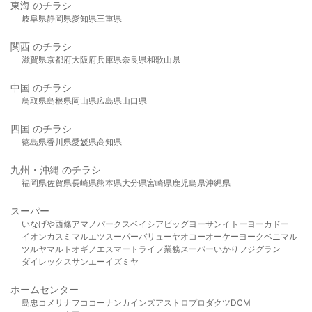
東海 のチラシ
岐阜県
静岡県
愛知県
三重県
関西 のチラシ
滋賀県
京都府
大阪府
兵庫県
奈良県
和歌山県
中国 のチラシ
鳥取県
島根県
岡山県
広島県
山口県
四国 のチラシ
徳島県
香川県
愛媛県
高知県
九州・沖縄 のチラシ
福岡県
佐賀県
長崎県
熊本県
大分県
宮崎県
鹿児島県
沖縄県
スーパー
いなげや
西條
アマノパークス
ベイシア
ビッグヨーサン
イトーヨーカドー
イオン
カスミ
マルエツ
スーパーバリュー
ヤオコー
オーケー
ヨークベニマル
ツルヤ
マルト
オギノ
エスマート
ライフ
業務スーパー
いかり
フジグラン
ダイレックス
サンエー
イズミヤ
ホームセンター
島忠
コメリ
ナフコ
コーナン
カインズ
アストロプロダクツ
DCM