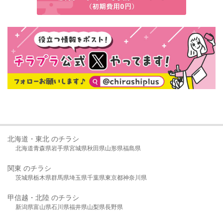
北海道・東北 のチラシ
北海道
青森県
岩手県
宮城県
秋田県
山形県
福島県
関東 のチラシ
茨城県
栃木県
群馬県
埼玉県
千葉県
東京都
神奈川県
甲信越・北陸 のチラシ
新潟県
富山県
石川県
福井県
山梨県
長野県