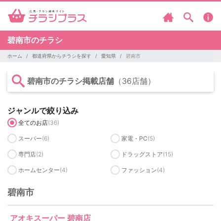
碧南市のチラシ
ホーム
都道府県からチラシを探す
愛知県
碧南市
碧南市のチラシ掲載店舗
（36店舗）
ジャンルで絞り込み
全てのお店
(36)
スーパー
(6)
家電・PC
(5)
専門店
(2)
ドラッグストア
(15)
ホームセンター
(4)
ファッション
(4)
碧南市
アオキスーパー 碧南店