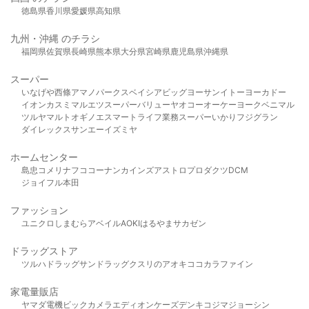
徳島県
香川県
愛媛県
高知県
九州・沖縄 のチラシ
福岡県
佐賀県
長崎県
熊本県
大分県
宮崎県
鹿児島県
沖縄県
スーパー
いなげや
西條
アマノパークス
ベイシア
ビッグヨーサン
イトーヨーカドー
イオン
カスミ
マルエツ
スーパーバリュー
ヤオコー
オーケー
ヨークベニマル
ツルヤ
マルト
オギノ
エスマート
ライフ
業務スーパー
いかり
フジグラン
ダイレックス
サンエー
イズミヤ
ホームセンター
島忠
コメリ
ナフコ
コーナン
カインズ
アストロプロダクツ
DCM
ジョイフル本田
ファッション
ユニクロ
しまむら
アベイル
AOKI
はるやま
サカゼン
ドラッグストア
ツルハドラッグ
サンドラッグ
クスリのアオキ
ココカラファイン
家電量販店
ヤマダ電機
ビックカメラ
エディオン
ケーズデンキ
コジマ
ジョーシン