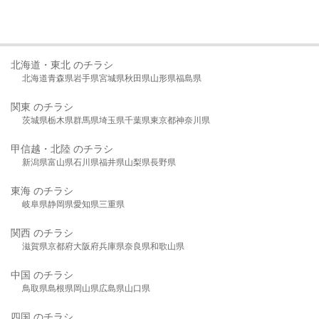
北海道・東北 のチラシ
北海道
青森県
岩手県
宮城県
秋田県
山形県
福島県
関東 のチラシ
茨城県
栃木県
群馬県
埼玉県
千葉県
東京都
神奈川県
甲信越・北陸 のチラシ
新潟県
富山県
石川県
福井県
山梨県
長野県
東海 のチラシ
岐阜県
静岡県
愛知県
三重県
関西 のチラシ
滋賀県
京都府
大阪府
兵庫県
奈良県
和歌山県
中国 のチラシ
鳥取県
島根県
岡山県
広島県
山口県
四国 のチラシ