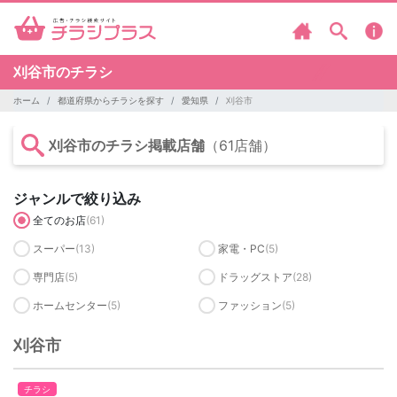
刈谷市のチラシ
ホーム
都道府県からチラシを探す
愛知県
刈谷市
刈谷市のチラシ掲載店舗
（61店舗）
ジャンルで絞り込み
全てのお店
(61)
スーパー
(13)
家電・PC
(5)
専門店
(5)
ドラッグストア
(28)
ホームセンター
(5)
ファッション
(5)
刈谷市
チラシ