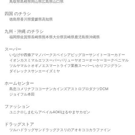
鳥取県
島根県
岡山県
広島県
山口県
四国 のチラシ
徳島県
香川県
愛媛県
高知県
九州・沖縄 のチラシ
福岡県
佐賀県
長崎県
熊本県
大分県
宮崎県
鹿児島県
沖縄県
スーパー
いなげや
西條
アマノパークス
ベイシア
ビッグヨーサン
イトーヨーカドー
イオン
カスミ
マルエツ
スーパーバリュー
ヤオコー
オーケー
ヨークベニマル
ツルヤ
マルト
オギノ
エスマート
ライフ
業務スーパー
いかり
フジグラン
ダイレックス
サンエー
イズミヤ
ホームセンター
島忠
コメリ
ナフコ
コーナン
カインズ
アストロプロダクツ
DCM
ジョイフル本田
ファッション
ユニクロ
しまむら
アベイル
AOKI
はるやま
サカゼン
ドラッグストア
ツルハドラッグ
サンドラッグ
クスリのアオキ
ココカラファイン