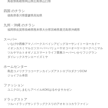
鳥取県
島根県
岡山県
広島県
山口県
四国 のチラシ
徳島県
香川県
愛媛県
高知県
九州・沖縄 のチラシ
福岡県
佐賀県
長崎県
熊本県
大分県
宮崎県
鹿児島県
沖縄県
スーパー
いなげや
西條
アマノパークス
ベイシア
ビッグヨーサン
イトーヨーカドー
イオン
カスミ
マルエツ
スーパーバリュー
ヤオコー
オーケー
ヨークベニマル
ツルヤ
マルト
オギノ
エスマート
ライフ
業務スーパー
いかり
フジグラン
ダイレックス
サンエー
イズミヤ
ホームセンター
島忠
コメリ
ナフコ
コーナン
カインズ
アストロプロダクツ
DCM
ジョイフル本田
ファッション
ユニクロ
しまむら
アベイル
AOKI
はるやま
サカゼン
ドラッグストア
ツルハドラッグ
サンドラッグ
クスリのアオキ
ココカラファイン