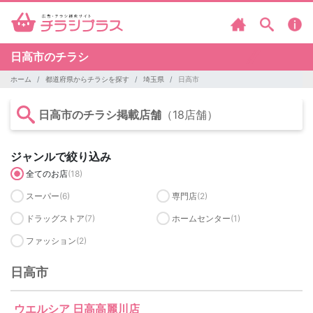
日高市のチラシ
ホーム
都道府県からチラシを探す
埼玉県
日高市
日高市のチラシ掲載店舗
（18店舗）
ジャンルで絞り込み
全てのお店
(18)
スーパー
(6)
専門店
(2)
ドラッグストア
(7)
ホームセンター
(1)
ファッション
(2)
日高市
ウエルシア 日高高麗川店