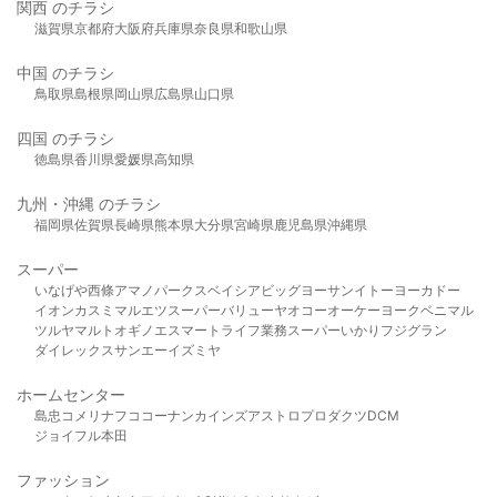
関西 のチラシ
滋賀県
京都府
大阪府
兵庫県
奈良県
和歌山県
中国 のチラシ
鳥取県
島根県
岡山県
広島県
山口県
四国 のチラシ
徳島県
香川県
愛媛県
高知県
九州・沖縄 のチラシ
福岡県
佐賀県
長崎県
熊本県
大分県
宮崎県
鹿児島県
沖縄県
スーパー
いなげや
西條
アマノパークス
ベイシア
ビッグヨーサン
イトーヨーカドー
イオン
カスミ
マルエツ
スーパーバリュー
ヤオコー
オーケー
ヨークベニマル
ツルヤ
マルト
オギノ
エスマート
ライフ
業務スーパー
いかり
フジグラン
ダイレックス
サンエー
イズミヤ
ホームセンター
島忠
コメリ
ナフコ
コーナン
カインズ
アストロプロダクツ
DCM
ジョイフル本田
ファッション