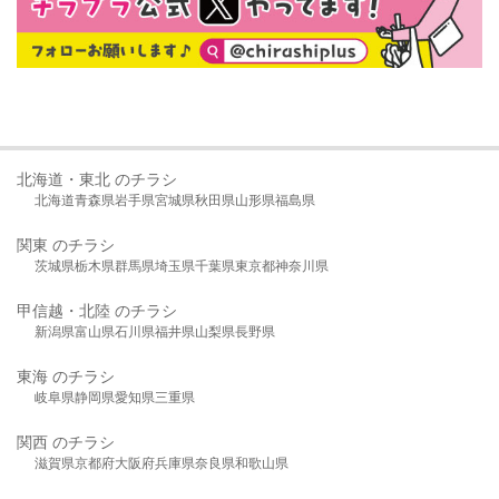
北海道・東北 のチラシ
北海道
青森県
岩手県
宮城県
秋田県
山形県
福島県
関東 のチラシ
茨城県
栃木県
群馬県
埼玉県
千葉県
東京都
神奈川県
甲信越・北陸 のチラシ
新潟県
富山県
石川県
福井県
山梨県
長野県
東海 のチラシ
岐阜県
静岡県
愛知県
三重県
関西 のチラシ
滋賀県
京都府
大阪府
兵庫県
奈良県
和歌山県