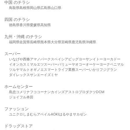
中国 のチラシ
鳥取県
島根県
岡山県
広島県
山口県
四国 のチラシ
徳島県
香川県
愛媛県
高知県
九州・沖縄 のチラシ
福岡県
佐賀県
長崎県
熊本県
大分県
宮崎県
鹿児島県
沖縄県
スーパー
いなげや
西條
アマノパークス
ベイシア
ビッグヨーサン
イトーヨーカドー
イオン
カスミ
マルエツ
スーパーバリュー
ヤオコー
オーケー
ヨークベニマル
ツルヤ
マルト
オギノ
エスマート
ライフ
業務スーパー
いかり
フジグラン
ダイレックス
サンエー
イズミヤ
ホームセンター
島忠
コメリ
ナフコ
コーナン
カインズ
アストロプロダクツ
DCM
ジョイフル本田
ファッション
ユニクロ
しまむら
アベイル
AOKI
はるやま
サカゼン
ドラッグストア