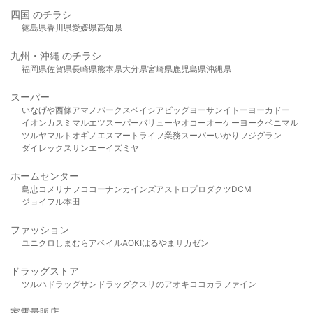
四国 のチラシ
徳島県
香川県
愛媛県
高知県
九州・沖縄 のチラシ
福岡県
佐賀県
長崎県
熊本県
大分県
宮崎県
鹿児島県
沖縄県
スーパー
いなげや
西條
アマノパークス
ベイシア
ビッグヨーサン
イトーヨーカドー
イオン
カスミ
マルエツ
スーパーバリュー
ヤオコー
オーケー
ヨークベニマル
ツルヤ
マルト
オギノ
エスマート
ライフ
業務スーパー
いかり
フジグラン
ダイレックス
サンエー
イズミヤ
ホームセンター
島忠
コメリ
ナフコ
コーナン
カインズ
アストロプロダクツ
DCM
ジョイフル本田
ファッション
ユニクロ
しまむら
アベイル
AOKI
はるやま
サカゼン
ドラッグストア
ツルハドラッグ
サンドラッグ
クスリのアオキ
ココカラファイン
家電量販店