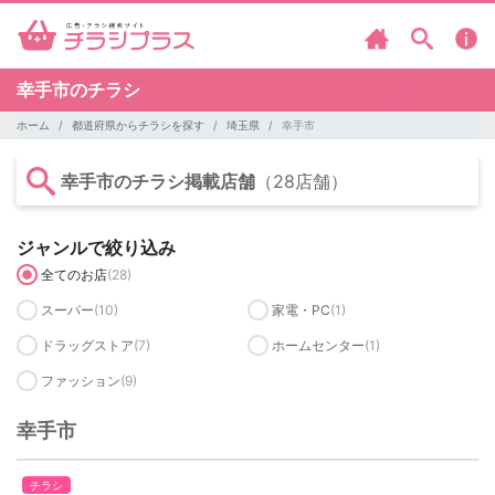
幸手市のチラシ
ホーム
都道府県からチラシを探す
埼玉県
幸手市
幸手市のチラシ掲載店舗
（28店舗）
ジャンルで絞り込み
全てのお店
(28)
スーパー
(10)
家電・PC
(1)
ドラッグストア
(7)
ホームセンター
(1)
ファッション
(9)
幸手市
チラシ