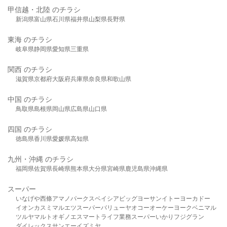
甲信越・北陸 のチラシ
新潟県
富山県
石川県
福井県
山梨県
長野県
東海 のチラシ
岐阜県
静岡県
愛知県
三重県
関西 のチラシ
滋賀県
京都府
大阪府
兵庫県
奈良県
和歌山県
中国 のチラシ
鳥取県
島根県
岡山県
広島県
山口県
四国 のチラシ
徳島県
香川県
愛媛県
高知県
九州・沖縄 のチラシ
福岡県
佐賀県
長崎県
熊本県
大分県
宮崎県
鹿児島県
沖縄県
スーパー
いなげや
西條
アマノパークス
ベイシア
ビッグヨーサン
イトーヨーカドー
イオン
カスミ
マルエツ
スーパーバリュー
ヤオコー
オーケー
ヨークベニマル
ツルヤ
マルト
オギノ
エスマート
ライフ
業務スーパー
いかり
フジグラン
ダイレックス
サンエー
イズミヤ