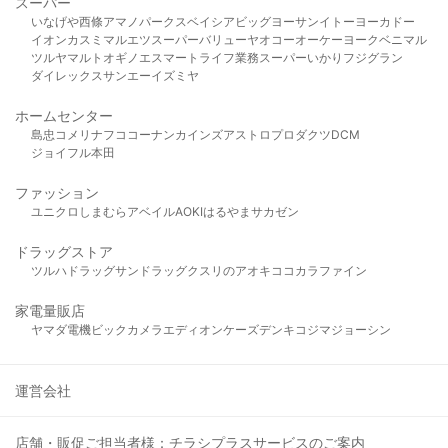
スーパー
いなげや
西條
アマノパークス
ベイシア
ビッグヨーサン
イトーヨーカドー
イオン
カスミ
マルエツ
スーパーバリュー
ヤオコー
オーケー
ヨークベニマル
ツルヤ
マルト
オギノ
エスマート
ライフ
業務スーパー
いかり
フジグラン
ダイレックス
サンエー
イズミヤ
ホームセンター
島忠
コメリ
ナフコ
コーナン
カインズ
アストロプロダクツ
DCM
ジョイフル本田
ファッション
ユニクロ
しまむら
アベイル
AOKI
はるやま
サカゼン
ドラッグストア
ツルハドラッグ
サンドラッグ
クスリのアオキ
ココカラファイン
家電量販店
ヤマダ電機
ビックカメラ
エディオン
ケーズデンキ
コジマ
ジョーシン
運営会社
店舗・販促ご担当者様：チラシプラスサービスのご案内