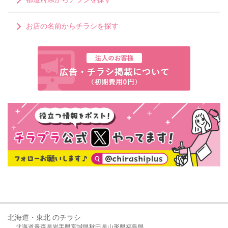
お店の名前からチラシを探す
北海道・東北 のチラシ
北海道
青森県
岩手県
宮城県
秋田県
山形県
福島県