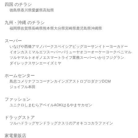
四国 のチラシ
徳島県
香川県
愛媛県
高知県
九州・沖縄 のチラシ
福岡県
佐賀県
長崎県
熊本県
大分県
宮崎県
鹿児島県
沖縄県
スーパー
いなげや
西條
アマノパークス
ベイシア
ビッグヨーサン
イトーヨーカドー
イオン
カスミ
マルエツ
スーパーバリュー
ヤオコー
オーケー
ヨークベニマル
ツルヤ
マルト
オギノ
エスマート
ライフ
業務スーパー
いかり
フジグラン
ダイレックス
サンエー
イズミヤ
ホームセンター
島忠
コメリ
ナフコ
コーナン
カインズ
アストロプロダクツ
DCM
ジョイフル本田
ファッション
ユニクロ
しまむら
アベイル
AOKI
はるやま
サカゼン
ドラッグストア
ツルハドラッグ
サンドラッグ
クスリのアオキ
ココカラファイン
家電量販店