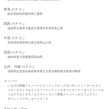
東海 のチラシ
岐阜県
静岡県
愛知県
三重県
関西 のチラシ
滋賀県
京都府
大阪府
兵庫県
奈良県
和歌山県
中国 のチラシ
鳥取県
島根県
岡山県
広島県
山口県
四国 のチラシ
徳島県
香川県
愛媛県
高知県
九州・沖縄 のチラシ
福岡県
佐賀県
長崎県
熊本県
大分県
宮崎県
鹿児島県
沖縄県
スーパー
いなげや
西條
アマノパークス
ベイシア
ビッグヨーサン
イトーヨーカドー
イオン
カスミ
マルエツ
スーパーバリュー
ヤオコー
オーケー
ヨークベニマル
ツルヤ
マルト
オギノ
エスマート
ライフ
業務スーパー
いかり
フジグラン
ダイレックス
サンエー
イズミヤ
ホームセンター