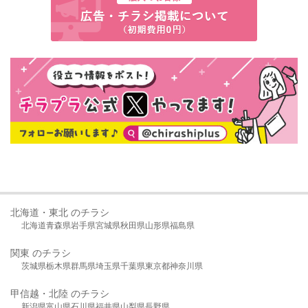
北海道・東北 のチラシ
北海道
青森県
岩手県
宮城県
秋田県
山形県
福島県
関東 のチラシ
茨城県
栃木県
群馬県
埼玉県
千葉県
東京都
神奈川県
甲信越・北陸 のチラシ
新潟県
富山県
石川県
福井県
山梨県
長野県