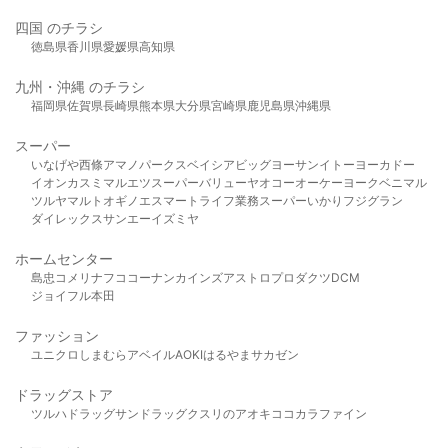
四国 のチラシ
徳島県
香川県
愛媛県
高知県
九州・沖縄 のチラシ
福岡県
佐賀県
長崎県
熊本県
大分県
宮崎県
鹿児島県
沖縄県
スーパー
いなげや
西條
アマノパークス
ベイシア
ビッグヨーサン
イトーヨーカドー
イオン
カスミ
マルエツ
スーパーバリュー
ヤオコー
オーケー
ヨークベニマル
ツルヤ
マルト
オギノ
エスマート
ライフ
業務スーパー
いかり
フジグラン
ダイレックス
サンエー
イズミヤ
ホームセンター
島忠
コメリ
ナフコ
コーナン
カインズ
アストロプロダクツ
DCM
ジョイフル本田
ファッション
ユニクロ
しまむら
アベイル
AOKI
はるやま
サカゼン
ドラッグストア
ツルハドラッグ
サンドラッグ
クスリのアオキ
ココカラファイン