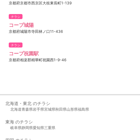
京都府京都市西京区大枝東長町1-139
チラシ
コープ城陽
京都府城陽市寺田林ノ口11-436
チラシ
コープ祝園駅
京都府相楽郡精華町祝園西1-9-46
北海道・東北 のチラシ
北海道
青森県
岩手県
宮城県
秋田県
山形県
福島県
東海 のチラシ
岐阜県
静岡県
愛知県
三重県