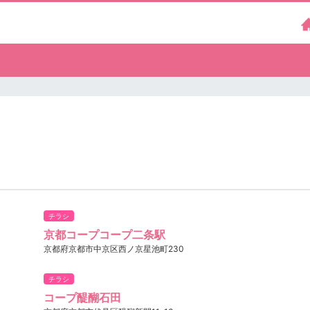
チラシ
京都コープコープ二条駅
京都府京都市中京区西ノ京星池町230
チラシ
コープ醍醐石田