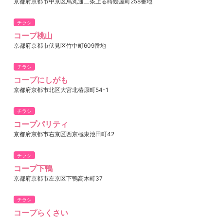
京都府京都市中京区烏丸通二条上る蒔絵屋町258番地
チラシ
コープ桃山
京都府京都市伏見区竹中町609番地
チラシ
コープにしがも
京都府京都市北区大宮北椿原町54-1
チラシ
コープパリティ
京都府京都市右京区西京極東池田町42
チラシ
コープ下鴨
京都府京都市左京区下鴨高木町37
チラシ
コープらくさい