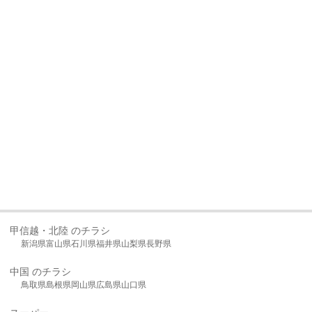
甲信越・北陸 のチラシ
新潟県
富山県
石川県
福井県
山梨県
長野県
中国 のチラシ
鳥取県
島根県
岡山県
広島県
山口県