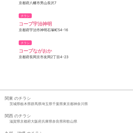
京都府八幡市男山長沢7
チラシ
コープ宇治神明
京都府宇治市神明石塚町54-16
チラシ
コープながおか
京都府長岡京市友岡2丁目4-23
関東 のチラシ
茨城県
栃木県
群馬県
埼玉県
千葉県
東京都
神奈川県
関西 のチラシ
滋賀県
京都府
大阪府
兵庫県
奈良県
和歌山県