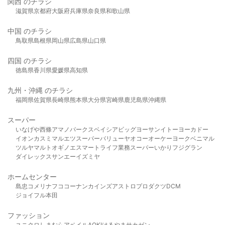
関西 のチラシ
滋賀県
京都府
大阪府
兵庫県
奈良県
和歌山県
中国 のチラシ
鳥取県
島根県
岡山県
広島県
山口県
四国 のチラシ
徳島県
香川県
愛媛県
高知県
九州・沖縄 のチラシ
福岡県
佐賀県
長崎県
熊本県
大分県
宮崎県
鹿児島県
沖縄県
スーパー
いなげや
西條
アマノパークス
ベイシア
ビッグヨーサン
イトーヨーカドー
イオン
カスミ
マルエツ
スーパーバリュー
ヤオコー
オーケー
ヨークベニマル
ツルヤ
マルト
オギノ
エスマート
ライフ
業務スーパー
いかり
フジグラン
ダイレックス
サンエー
イズミヤ
ホームセンター
島忠
コメリ
ナフコ
コーナン
カインズ
アストロプロダクツ
DCM
ジョイフル本田
ファッション
ユニクロ
しまむら
アベイル
AOKI
はるやま
サカゼン