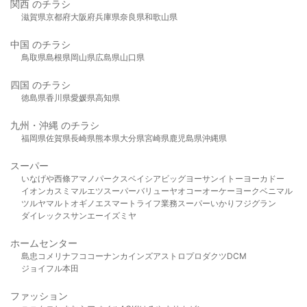
関西 のチラシ
滋賀県
京都府
大阪府
兵庫県
奈良県
和歌山県
中国 のチラシ
鳥取県
島根県
岡山県
広島県
山口県
四国 のチラシ
徳島県
香川県
愛媛県
高知県
九州・沖縄 のチラシ
福岡県
佐賀県
長崎県
熊本県
大分県
宮崎県
鹿児島県
沖縄県
スーパー
いなげや
西條
アマノパークス
ベイシア
ビッグヨーサン
イトーヨーカドー
イオン
カスミ
マルエツ
スーパーバリュー
ヤオコー
オーケー
ヨークベニマル
ツルヤ
マルト
オギノ
エスマート
ライフ
業務スーパー
いかり
フジグラン
ダイレックス
サンエー
イズミヤ
ホームセンター
島忠
コメリ
ナフコ
コーナン
カインズ
アストロプロダクツ
DCM
ジョイフル本田
ファッション