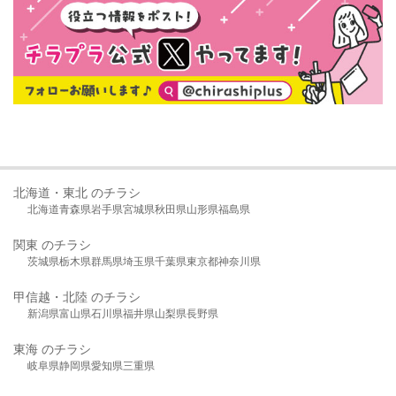
北海道・東北 のチラシ
北海道
青森県
岩手県
宮城県
秋田県
山形県
福島県
関東 のチラシ
茨城県
栃木県
群馬県
埼玉県
千葉県
東京都
神奈川県
甲信越・北陸 のチラシ
新潟県
富山県
石川県
福井県
山梨県
長野県
東海 のチラシ
岐阜県
静岡県
愛知県
三重県