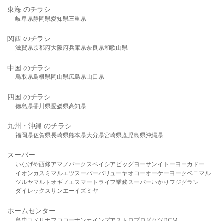
東海 のチラシ
岐阜県
静岡県
愛知県
三重県
関西 のチラシ
滋賀県
京都府
大阪府
兵庫県
奈良県
和歌山県
中国 のチラシ
鳥取県
島根県
岡山県
広島県
山口県
四国 のチラシ
徳島県
香川県
愛媛県
高知県
九州・沖縄 のチラシ
福岡県
佐賀県
長崎県
熊本県
大分県
宮崎県
鹿児島県
沖縄県
スーパー
いなげや
西條
アマノパークス
ベイシア
ビッグヨーサン
イトーヨーカドー
イオン
カスミ
マルエツ
スーパーバリュー
ヤオコー
オーケー
ヨークベニマル
ツルヤ
マルト
オギノ
エスマート
ライフ
業務スーパー
いかり
フジグラン
ダイレックス
サンエー
イズミヤ
ホームセンター
島忠
コメリ
ナフコ
コーナン
カインズ
アストロプロダクツ
DCM