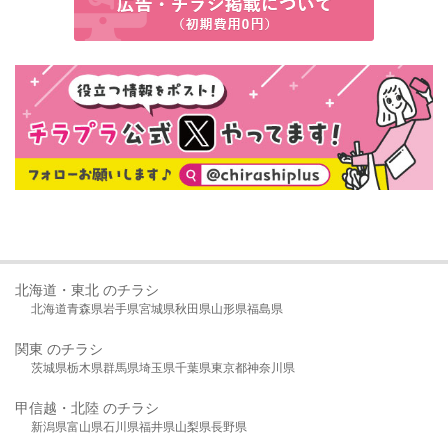
北海道・東北 のチラシ
北海道
青森県
岩手県
宮城県
秋田県
山形県
福島県
関東 のチラシ
茨城県
栃木県
群馬県
埼玉県
千葉県
東京都
神奈川県
甲信越・北陸 のチラシ
新潟県
富山県
石川県
福井県
山梨県
長野県