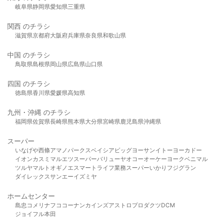
岐阜県
静岡県
愛知県
三重県
関西 のチラシ
滋賀県
京都府
大阪府
兵庫県
奈良県
和歌山県
中国 のチラシ
鳥取県
島根県
岡山県
広島県
山口県
四国 のチラシ
徳島県
香川県
愛媛県
高知県
九州・沖縄 のチラシ
福岡県
佐賀県
長崎県
熊本県
大分県
宮崎県
鹿児島県
沖縄県
スーパー
いなげや
西條
アマノパークス
ベイシア
ビッグヨーサン
イトーヨーカドー
イオン
カスミ
マルエツ
スーパーバリュー
ヤオコー
オーケー
ヨークベニマル
ツルヤ
マルト
オギノ
エスマート
ライフ
業務スーパー
いかり
フジグラン
ダイレックス
サンエー
イズミヤ
ホームセンター
島忠
コメリ
ナフコ
コーナン
カインズ
アストロプロダクツ
DCM
ジョイフル本田