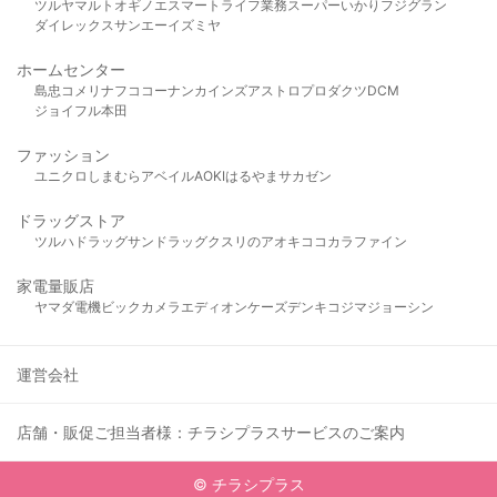
ツルヤ
マルト
オギノ
エスマート
ライフ
業務スーパー
いかり
フジグラン
ダイレックス
サンエー
イズミヤ
ホームセンター
島忠
コメリ
ナフコ
コーナン
カインズ
アストロプロダクツ
DCM
ジョイフル本田
ファッション
ユニクロ
しまむら
アベイル
AOKI
はるやま
サカゼン
ドラッグストア
ツルハドラッグ
サンドラッグ
クスリのアオキ
ココカラファイン
家電量販店
ヤマダ電機
ビックカメラ
エディオン
ケーズデンキ
コジマ
ジョーシン
運営会社
店舗・販促ご担当者様：チラシプラスサービスのご案内
© チラシプラス