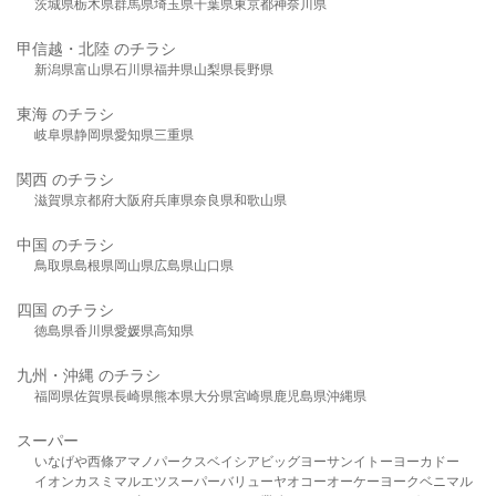
茨城県
栃木県
群馬県
埼玉県
千葉県
東京都
神奈川県
甲信越・北陸 のチラシ
新潟県
富山県
石川県
福井県
山梨県
長野県
東海 のチラシ
岐阜県
静岡県
愛知県
三重県
関西 のチラシ
滋賀県
京都府
大阪府
兵庫県
奈良県
和歌山県
中国 のチラシ
鳥取県
島根県
岡山県
広島県
山口県
四国 のチラシ
徳島県
香川県
愛媛県
高知県
九州・沖縄 のチラシ
福岡県
佐賀県
長崎県
熊本県
大分県
宮崎県
鹿児島県
沖縄県
スーパー
いなげや
西條
アマノパークス
ベイシア
ビッグヨーサン
イトーヨーカドー
イオン
カスミ
マルエツ
スーパーバリュー
ヤオコー
オーケー
ヨークベニマル