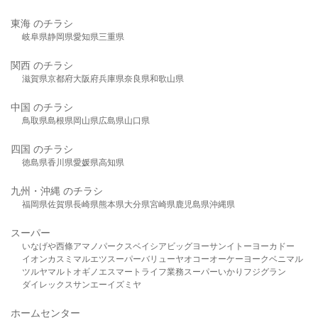
東海 のチラシ
岐阜県
静岡県
愛知県
三重県
関西 のチラシ
滋賀県
京都府
大阪府
兵庫県
奈良県
和歌山県
中国 のチラシ
鳥取県
島根県
岡山県
広島県
山口県
四国 のチラシ
徳島県
香川県
愛媛県
高知県
九州・沖縄 のチラシ
福岡県
佐賀県
長崎県
熊本県
大分県
宮崎県
鹿児島県
沖縄県
スーパー
いなげや
西條
アマノパークス
ベイシア
ビッグヨーサン
イトーヨーカドー
イオン
カスミ
マルエツ
スーパーバリュー
ヤオコー
オーケー
ヨークベニマル
ツルヤ
マルト
オギノ
エスマート
ライフ
業務スーパー
いかり
フジグラン
ダイレックス
サンエー
イズミヤ
ホームセンター