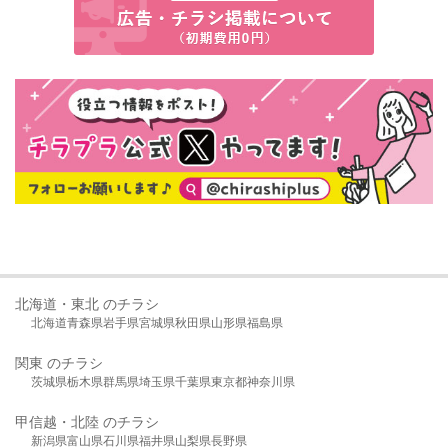
北海道・東北 のチラシ
北海道
青森県
岩手県
宮城県
秋田県
山形県
福島県
関東 のチラシ
茨城県
栃木県
群馬県
埼玉県
千葉県
東京都
神奈川県
甲信越・北陸 のチラシ
新潟県
富山県
石川県
福井県
山梨県
長野県