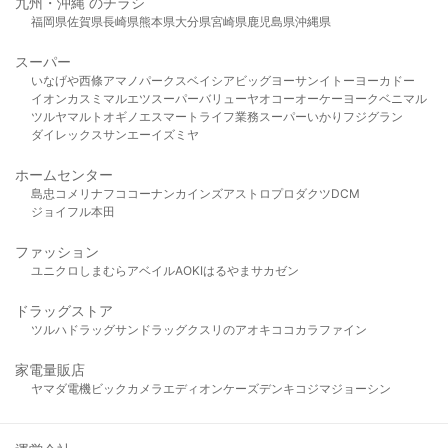
九州・沖縄 のチラシ
福岡県
佐賀県
長崎県
熊本県
大分県
宮崎県
鹿児島県
沖縄県
スーパー
いなげや
西條
アマノパークス
ベイシア
ビッグヨーサン
イトーヨーカドー
イオン
カスミ
マルエツ
スーパーバリュー
ヤオコー
オーケー
ヨークベニマル
ツルヤ
マルト
オギノ
エスマート
ライフ
業務スーパー
いかり
フジグラン
ダイレックス
サンエー
イズミヤ
ホームセンター
島忠
コメリ
ナフコ
コーナン
カインズ
アストロプロダクツ
DCM
ジョイフル本田
ファッション
ユニクロ
しまむら
アベイル
AOKI
はるやま
サカゼン
ドラッグストア
ツルハドラッグ
サンドラッグ
クスリのアオキ
ココカラファイン
家電量販店
ヤマダ電機
ビックカメラ
エディオン
ケーズデンキ
コジマ
ジョーシン