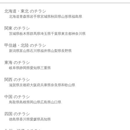
北海道・東北 のチラシ
北海道
青森県
岩手県
宮城県
秋田県
山形県
福島県
関東 のチラシ
茨城県
栃木県
群馬県
埼玉県
千葉県
東京都
神奈川県
甲信越・北陸 のチラシ
新潟県
富山県
石川県
福井県
山梨県
長野県
東海 のチラシ
岐阜県
静岡県
愛知県
三重県
関西 のチラシ
滋賀県
京都府
大阪府
兵庫県
奈良県
和歌山県
中国 のチラシ
鳥取県
島根県
岡山県
広島県
山口県
四国 のチラシ
徳島県
香川県
愛媛県
高知県