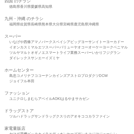
四国 のチラシ
徳島県
香川県
愛媛県
高知県
九州・沖縄 のチラシ
福岡県
佐賀県
長崎県
熊本県
大分県
宮崎県
鹿児島県
沖縄県
スーパー
いなげや
西條
アマノパークス
ベイシア
ビッグヨーサン
イトーヨーカドー
イオン
カスミ
マルエツ
スーパーバリュー
ヤオコー
オーケー
ヨークベニマル
ツルヤ
マルト
オギノ
エスマート
ライフ
業務スーパー
いかり
フジグラン
ダイレックス
サンエー
イズミヤ
ホームセンター
島忠
コメリ
ナフコ
コーナン
カインズ
アストロプロダクツ
DCM
ジョイフル本田
ファッション
ユニクロ
しまむら
アベイル
AOKI
はるやま
サカゼン
ドラッグストア
ツルハドラッグ
サンドラッグ
クスリのアオキ
ココカラファイン
家電量販店
ヤマダ電機
ビックカメラ
エディオン
ケーズデンキ
コジマ
ジョーシン