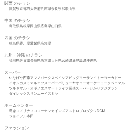
関西 のチラシ
滋賀県
京都府
大阪府
兵庫県
奈良県
和歌山県
中国 のチラシ
鳥取県
島根県
岡山県
広島県
山口県
四国 のチラシ
徳島県
香川県
愛媛県
高知県
九州・沖縄 のチラシ
福岡県
佐賀県
長崎県
熊本県
大分県
宮崎県
鹿児島県
沖縄県
スーパー
いなげや
西條
アマノパークス
ベイシア
ビッグヨーサン
イトーヨーカドー
イオン
カスミ
マルエツ
スーパーバリュー
ヤオコー
オーケー
ヨークベニマル
ツルヤ
マルト
オギノ
エスマート
ライフ
業務スーパー
いかり
フジグラン
ダイレックス
サンエー
イズミヤ
ホームセンター
島忠
コメリ
ナフコ
コーナン
カインズ
アストロプロダクツ
DCM
ジョイフル本田
ファッション