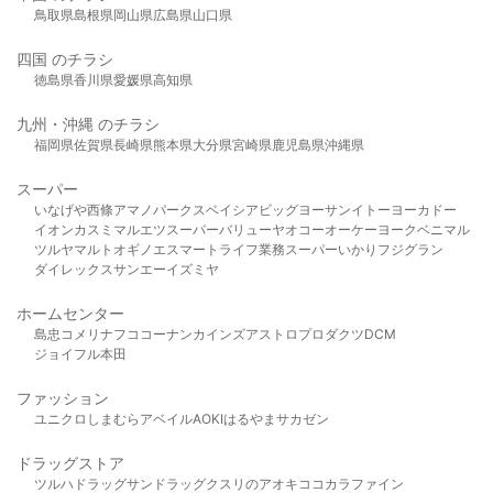
鳥取県
島根県
岡山県
広島県
山口県
四国 のチラシ
徳島県
香川県
愛媛県
高知県
九州・沖縄 のチラシ
福岡県
佐賀県
長崎県
熊本県
大分県
宮崎県
鹿児島県
沖縄県
スーパー
いなげや
西條
アマノパークス
ベイシア
ビッグヨーサン
イトーヨーカドー
イオン
カスミ
マルエツ
スーパーバリュー
ヤオコー
オーケー
ヨークベニマル
ツルヤ
マルト
オギノ
エスマート
ライフ
業務スーパー
いかり
フジグラン
ダイレックス
サンエー
イズミヤ
ホームセンター
島忠
コメリ
ナフコ
コーナン
カインズ
アストロプロダクツ
DCM
ジョイフル本田
ファッション
ユニクロ
しまむら
アベイル
AOKI
はるやま
サカゼン
ドラッグストア
ツルハドラッグ
サンドラッグ
クスリのアオキ
ココカラファイン